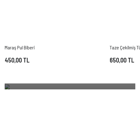
KURUYEMİŞ
En kaliteli ve lezzetli kuruyemişleri ve meyveleri
Maraş Pul Biberi
Taze Çekilmiş T
ilk günkü tazeliğiyle sizlerin beğenisine sunuyoruz.
450,00 TL
650,00 TL
ALIŞVERİŞE BAŞLA