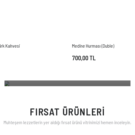
MARAŞ BİBERİ
Kahramanmaraş'ın ülkemiz adına tanınmış en önemli baharatı
ürk Kahvesi
Medine Hurması (Duble)
Maraş Biberi'ni toz ve pul olarak sizlerle buluşturuyoruz.
700,00 TL
ALIŞVERİŞE BAŞLA
FIRSAT ÜRÜNLERİ
Muhteşem lezzetlerin yer aldığı fırsat ürünü vitrinimizi hemen inceleyin.