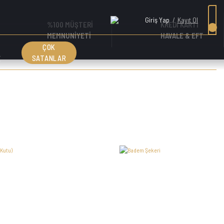
Giriş Yap
/
Kayıt Ol
%100 MÜŞTERİ
KREDİ KARTI
MEMNUNİYETİ
HAVALE & EFT
ÇOK
E
SATANLAR