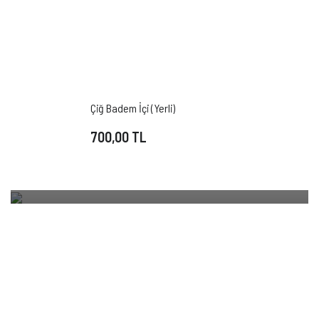
LOKUM
1963'ten bugüne çeşit çeşit ve taze lokumlar
Çiğ Badem İçi (Yerli)
şimdi özel hediyelik paketlerinde.
700,00 TL
ALIŞVERİŞE BAŞLA