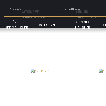
Anasayfa
İşletme Hikayesi
KATKISIZ VE
GÜNLÜK
DOĞAL ÜRÜNLER
TAZE ÜRETİM
ÖZEL
YÖRESEL
FISTIK EZMESI
L
HEDIYELIKLER
ÜRÜNLER