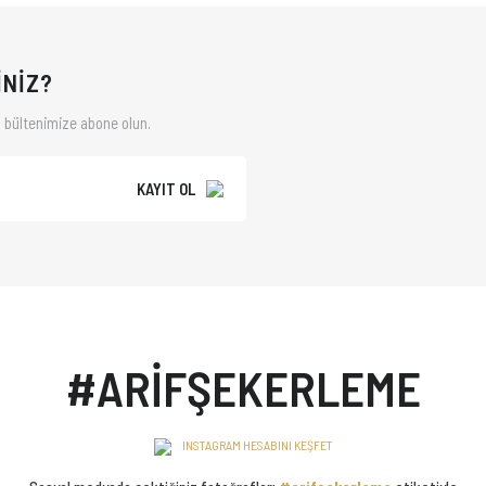
İNİZ?
 bültenimize abone olun.
KAYIT OL
#ARİFŞEKERLEME
INSTAGRAM HESABINI KEŞFET