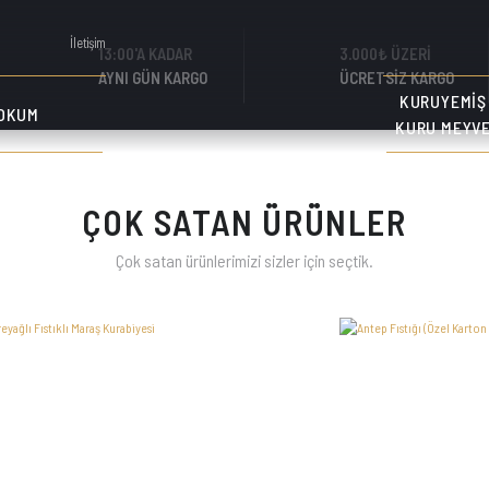
İletişim
13:00'A KADAR
3.000₺ ÜZERİ
AYNI GÜN KARGO
ÜCRETSİZ KARGO
KURUYEMIŞ
OKUM
KURU MEYV
ÇOK SATAN ÜRÜNLER
Çok satan ürünlerimizi sizler için seçtik.