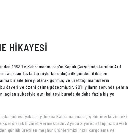
E HİKAYESİ
fından 1963'te Kahramanmaraş'ın Kapalı Çarşısında kurulan Arif
ım asırdan fazla tarihiyle kurulduğu ilk günden itibaren
aima bir aile bireyi olarak görmüş ve ürettiği mamüllerin
bu özveri ve özeni daima gözetmiştir. 90'lı yılların sonunda şehrin
i açılan şubesiyle aynı kaliteyi burada da daha fazla kişiye
başka şubesi yoktur, yalnızca Kahramanmaraş şehir merkezindeki
ziksel olarak hizmet vermektedir. Ayrıca ziyaret ettiğiniz bu web
den günlük üretilen meşhur ürünlerimizi, hızlı kargolama ve