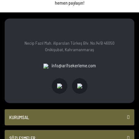
hemen paylaşın!
Necip Fazıl Mah. Alparslan Türkeş Blv. No:14/B 46050
Onikişubat, Kahramanmaraş
info@arifsekerleme.com
KURUMSAL
SÖZLEŞMELER