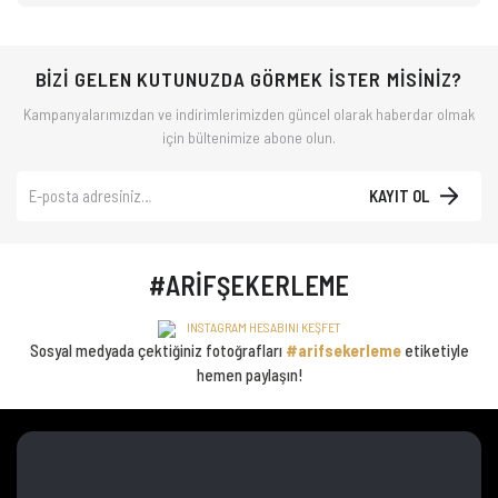
BİZİ GELEN KUTUNUZDA GÖRMEK İSTER MİSİNİZ?
Kampanyalarımızdan ve indirimlerimizden güncel olarak haberdar olmak
için bültenimize abone olun.
KAYIT OL
#ARİFŞEKERLEME
INSTAGRAM HESABINI KEŞFET
Sosyal medyada çektiğiniz fotoğrafları
#arifsekerleme
etiketiyle
hemen paylaşın!