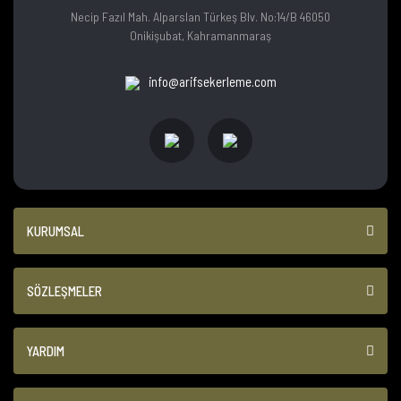
Necip Fazıl Mah. Alparslan Türkeş Blv. No:14/B 46050
Onikişubat, Kahramanmaraş
info@arifsekerleme.com
KURUMSAL
SÖZLEŞMELER
YARDIM