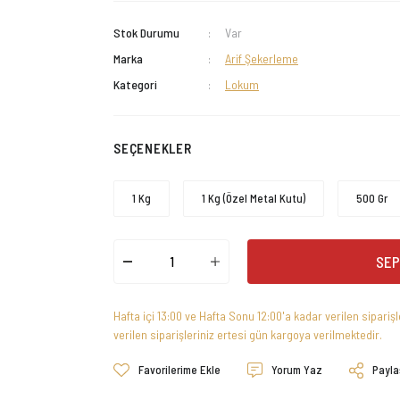
Stok Durumu
Var
Marka
Arif Şekerleme
Kategori
Lokum
SEÇENEKLER
1 Kg
1 Kg (Özel Metal Kutu)
500 Gr
SEP
Hafta içi 13:00 ve Hafta Sonu 12:00'a kadar verilen sipariş
verilen siparişleriniz ertesi gün kargoya verilmektedir.
Yorum Yaz
Payla