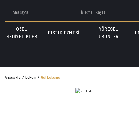
Anasayfa
İşletme Hikayesi
ÖZEL
YÖRESEL
FISTIK EZMESI
L
HEDIYELIKLER
ÜRÜNLER
Anasayfa
Lokum
Gül Lokumu