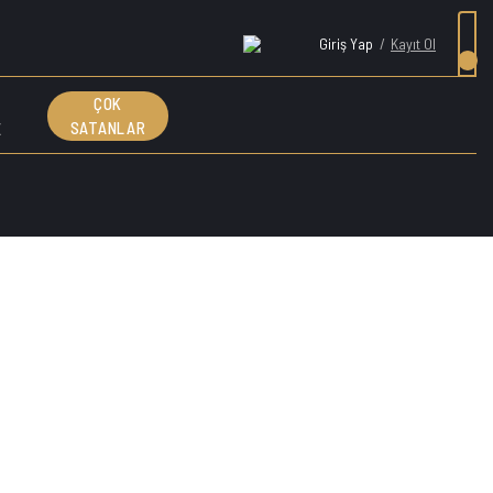
Giriş Yap
/
Kayıt Ol
ÇOK
E
SATANLAR