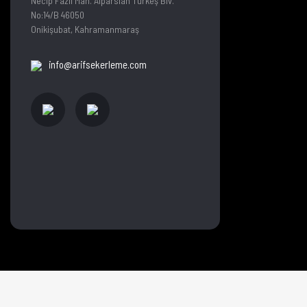
Necip Fazıl Mah. Alparslan Türkeş Blv.
No:14/B 46050
Onikişubat, Kahramanmaraş
info@arifsekerleme.com