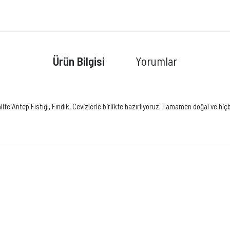
Ürün Bilgisi
Yorumlar
kalite Antep Fıstığı, Fındık, Cevizlerle birlikte hazırlıyoruz. Tamamen doğal ve 
Bu ürüne ilk yorumu siz yapın!
Yorum Yaz