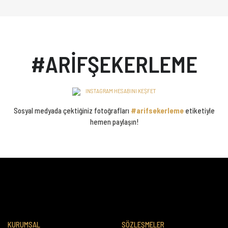
#ARİFŞEKERLEME
INSTAGRAM HESABINI KEŞFET
Sosyal medyada çektiğiniz fotoğrafları
#arifsekerleme
etiketiyle
hemen paylaşın!
KURUMSAL
SÖZLEŞMELER