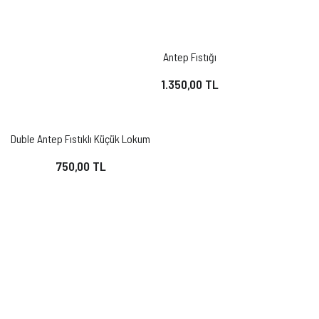
Antep Fıstığı
1.350,00 TL
Duble Antep Fıstıklı Küçük Lokum
750,00 TL
Arif'in Meshur
Ürünlerini Kesfet!