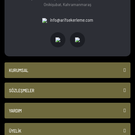
Onikişubat, Kahramanmaraş
info@arifsekerleme.com
KURUMSAL
SÖZLEŞMELER
YARDIM
ÜYELİK