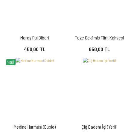
Maraş Pul Biberi
Taze Çekilmiş Türk Kahvesi
450,00 TL
650,00 TL
YENI
KURUYEMİŞ
Medine Hurması (Duble)
Çiğ Badem İçi (Yerli)
En kaliteli ve lezzetli kuruyemişleri ve meyveleri
ilk günkü tazeliğiyle
MARAŞ BİBERİ