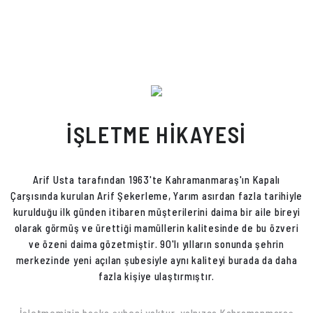
ÜRÜNLERİ İNCELE
İŞLETME HİKAYESİ
Arif Usta tarafından 1963'te Kahramanmaraş'ın Kapalı
Çarşısında kurulan Arif Şekerleme, Yarım asırdan fazla tarihiyle
kurulduğu ilk günden itibaren müşterilerini daima bir aile bireyi
olarak görmüş ve ürettiği mamüllerin kalitesinde de bu özveri
ve özeni daima gözetmiştir. 90'lı yılların sonunda şehrin
merkezinde yeni açılan şubesiyle aynı kaliteyi burada da daha
fazla kişiye ulaştırmıştır.
İşletmemizin başka şubesi yoktur, yalnızca Kahramanmaraş