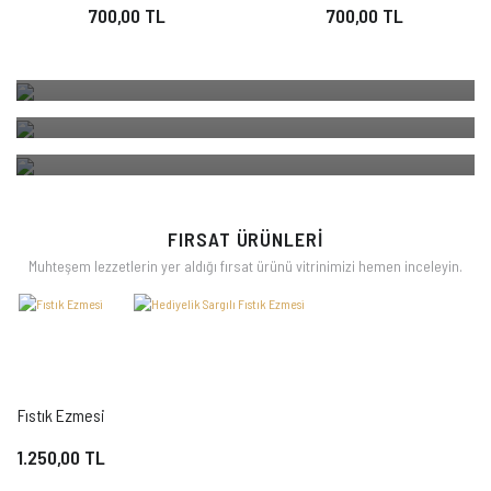
sizlerin beğenisine sunuyoruz.
700,00 TL
700,00 TL
Kahramanmaraş'ın ülkemiz adına tanınmış en önemli baharatı
LOKUM
Maraş Biberi'ni toz ve pul olarak sizlerle buluşturuyoruz.
1963'ten bugüne çeşit çeşit ve taze lokumlar
şimdi özel hediyelik
ALIŞVERİŞE BAŞLA
paketlerinde.
ALIŞVERİŞE BAŞLA
ALIŞVERİŞE BAŞLA
FIRSAT ÜRÜNLERİ
Muhteşem lezzetlerin yer aldığı fırsat ürünü vitrinimizi hemen inceleyin.
Fıstık Ezmesi
1.250,00 TL