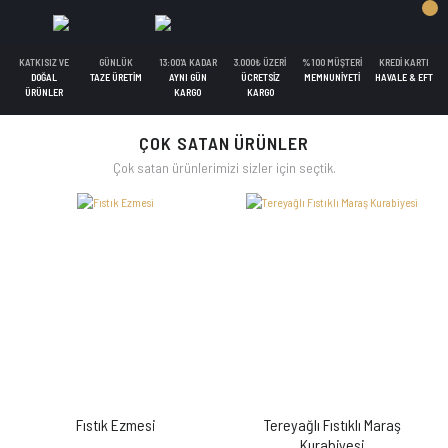
KATKISIZ VE
GÜNLÜK
13:00'A KADAR
3.000₺ ÜZERİ
%100 MÜŞTERİ
KREDİ KARTI
DOĞAL
TAZE ÜRETİM
AYNI GÜN
ÜCRETSİZ
MEMNUNİYETİ
HAVALE & EFT
ÜRÜNLER
KARGO
KARGO
ÇOK SATAN ÜRÜNLER
Çok satan ürünlerimizi sizler için seçtik.
Fıstık Ezmesi
Tereyağlı Fıstıklı Maraş
Kurabiyesi