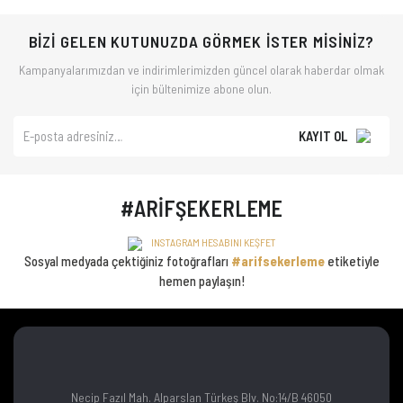
BİZİ GELEN KUTUNUZDA GÖRMEK İSTER MİSİNİZ?
Kampanyalarımızdan ve indirimlerimizden güncel olarak haberdar olmak
için bültenimize abone olun.
KAYIT OL
#ARİFŞEKERLEME
INSTAGRAM HESABINI KEŞFET
Sosyal medyada çektiğiniz fotoğrafları
#arifsekerleme
etiketiyle
hemen paylaşın!
Necip Fazıl Mah. Alparslan Türkeş Blv. No:14/B 46050