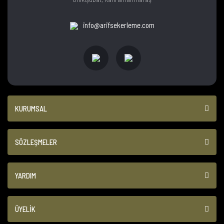
info@arifsekerleme.com
KURUMSAL
SÖZLEŞMELER
YARDIM
ÜYELİK