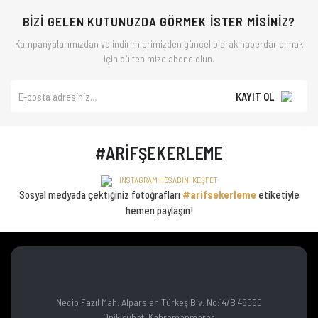
BİZİ GELEN KUTUNUZDA GÖRMEK İSTER MİSİNİZ?
Kampanyalarımızdan ve indirimlerimizden güncel olarak haberdar olmak
için bültenimize abone olun.
KAYIT OL
#ARİFŞEKERLEME
INSTAGRAM HESABINI KEŞFET
Sosyal medyada çektiğiniz fotoğrafları
#arifsekerleme
etiketiyle
hemen paylaşın!
Necip Fazıl Mah. Alparslan Türkeş Blv. No:14/B 46050
Onikişubat, Kahramanmaraş