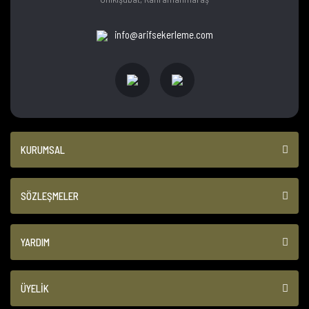
info@arifsekerleme.com
KURUMSAL
SÖZLEŞMELER
YARDIM
ÜYELİK