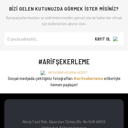
BİZİ GELEN KUTUNUZDA GÖRMEK İSTER MİSİNİZ?
Kampanyalarımızdan ve indirimlerimizden güncel olarak haberdar olmak
için bültenimize abone olun.
KAYIT OL
#ARİFŞEKERLEME
INSTAGRAM HESABINI KEŞFET
Sosyal medyada çektiğiniz fotoğrafları
#arifsekerleme
etiketiyle
hemen paylaşın!
Necip Fazıl Mah. Alparslan Türkeş Blv. No:14/B 46050
Onikişubat, Kahramanmaraş