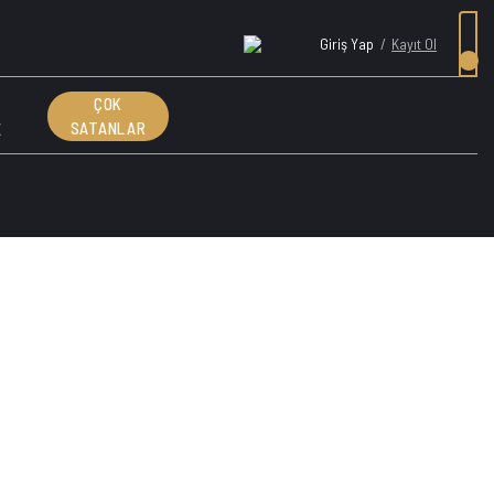
Giriş Yap
/
Kayıt Ol
ÇOK
E
SATANLAR