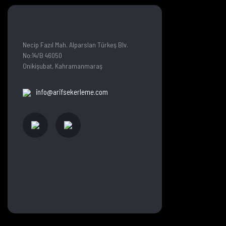
Necip Fazıl Mah. Alparslan Türkeş Blv.
No:14/B 46050
Onikişubat, Kahramanmaraş
info@arifsekerleme.com