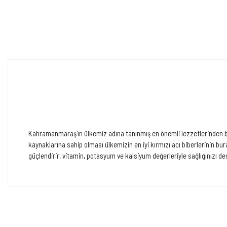
Kahramanmaraş'ın ülkemiz adına tanınmış en önemli lezzetlerinden biri
kaynaklarına sahip olması ülkemizin en iyi kırmızı acı biberlerinin bura
güçlendirir, vitamin, potasyum ve kalsiyum değerleriyle sağlığınızı des