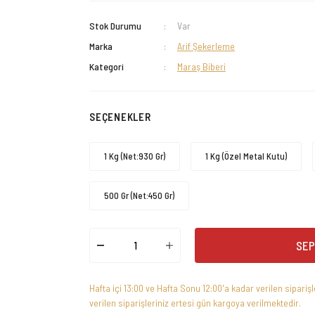
Stok Durumu
Var
Marka
Arif Şekerleme
Kategori
Maraş Biberi
SEÇENEKLER
1 Kg (Net:930 Gr)
1 Kg (Özel Metal Kutu)
500 Gr (Net:450 Gr)
SEP
Hafta içi 13:00 ve Hafta Sonu 12:00'a kadar verilen sipariş
verilen siparişleriniz ertesi gün kargoya verilmektedir.