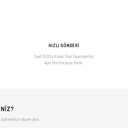
Bu ürüne ilk yorumu siz yapın!
Yorum Yaz
HIZLI GÖNDERİ
Saat 13:00’a Kadar Olan Siparişleriniz
Aynı Gün Kargoya Verilir.
İNİZ?
 bültenimize abone olun.