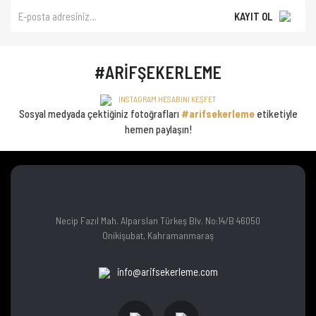
KAYIT OL
#ARİFŞEKERLEME
INSTAGRAM HESABINI KEŞFET
Sosyal medyada çektiğiniz fotoğrafları
#arifsekerleme
etiketiyle
hemen paylaşın!
Necip Fazıl Mah. Alparslan Türkeş Blv. No:14/B 46050
Onikişubat, Kahramanmaraş
info@arifsekerleme.com