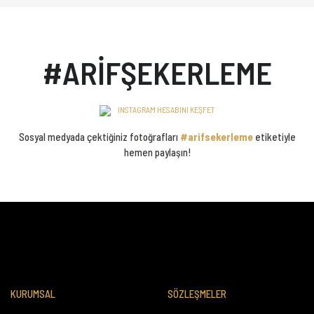
#ARİFŞEKERLEME
INSTAGRAM HESABINI KEŞFET
Sosyal medyada çektiğiniz fotoğrafları
#arifsekerleme
etiketiyle
hemen paylaşın!
KURUMSAL
SÖZLEŞMELER