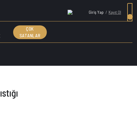
Giriş Yap
/
Kayıt Ol
ÇOK
E
SATANLAR
stığı