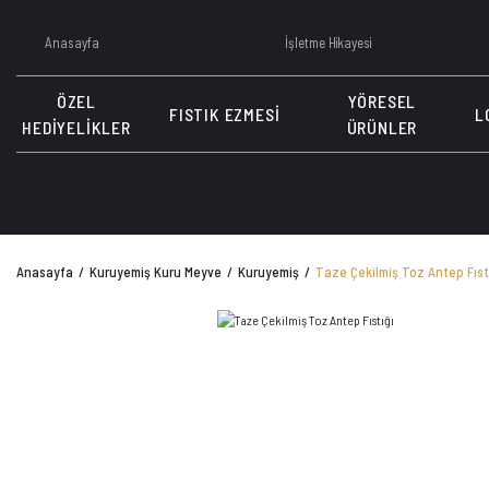
Anasayfa
İşletme Hikayesi
ÖZEL
YÖRESEL
FISTIK EZMESI
L
HEDIYELIKLER
ÜRÜNLER
Anasayfa
Kuruyemiş Kuru Meyve
Kuruyemiş
Taze Çekilmiş Toz Antep Fıst