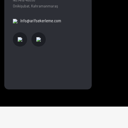
Onikişubat, Kahramanmaraş
info@arifsekerleme.com