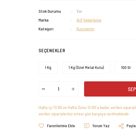
Stok Durumu
Var
Marka
Arif Şekerleme
Kategori
Kuruyemiş
SEÇENEKLER
1 Kg
1 Kg (Özel Metal Kutu)
100 Gr
SEP
Hafta içi 13:00 ve Hafta Sonu 12:00'a kadar verilen sipariş
verilen siparişleriniz ertesi gün kargoya verilmektedir.
Yorum Yaz
Payla