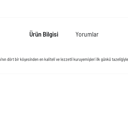
Ürün Bilgisi
Yorumlar
ın dört bir köşesinden en kaliteli ve lezzetli kuruyemişleri ilk günkü tazeliğiyl
Bu ürüne ilk yorumu siz yapın!
Yorum Yaz