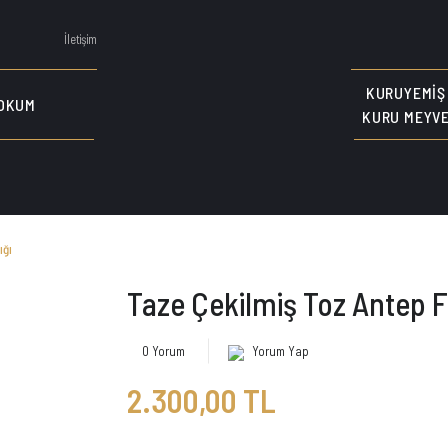
İletişim
KURUYEMIŞ
OKUM
KURU MEYV
ığı
Taze Çekilmiş Toz Antep Fı
0 Yorum
Yorum Yap
2.300,00 TL