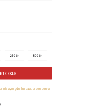
250 Gr
500 Gr
ETE EKLE
leriniz aynı gün, bu saatlerden sonra
ş