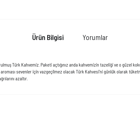
Ürün Bilgisi
Yorumlar
rulmuş Türk Kahvemiz. Paketi açtığınız anda kahvemizin tazeliği ve o güzel koku
e aroması sevenler için vazgeçilmez olacak Türk Kahvesi’ni günlük olarak tüketme
rılarını azaltır.
Bu ürüne ilk yorumu siz yapın!