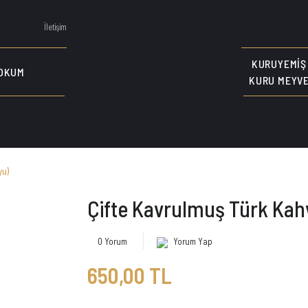
İletişim
KURUYEMIŞ
OKUM
KURU MEYV
yu)
Çifte Kavrulmuş Türk Kahv
0 Yorum
Yorum Yap
650,00 TL