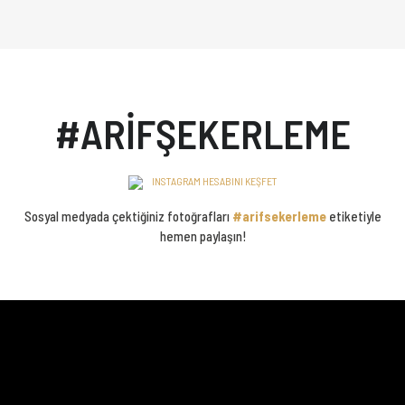
#ARİFŞEKERLEME
INSTAGRAM HESABINI KEŞFET
Sosyal medyada çektiğiniz fotoğrafları
#arifsekerleme
etiketiyle
hemen paylaşın!