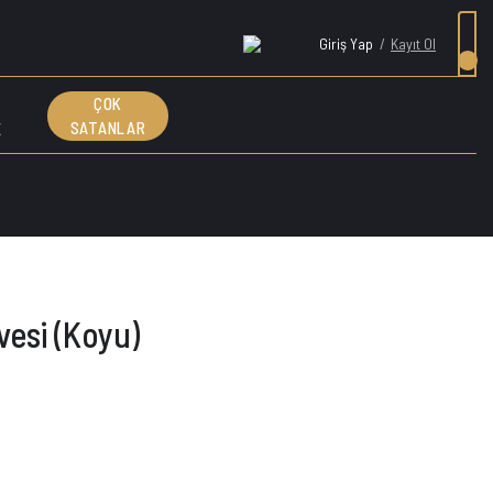
Giriş Yap
/
Kayıt Ol
ÇOK
E
SATANLAR
esi (Koyu)