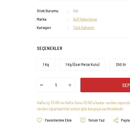
Stok Durumu
Var
Marka
Arif Şekerleme
Kategori
Türk Kahvesi
SEÇENEKLER
1 Kg
1 Kg (Özel Metal Kutu)
250 Gr
SEP
Hafta içi 13:00 ve Hafta Sonu 12:00'a kadar verilen sipariş
verilen siparişleriniz ertesi gün kargoya verilmektedir.
Yorum Yaz
Payla