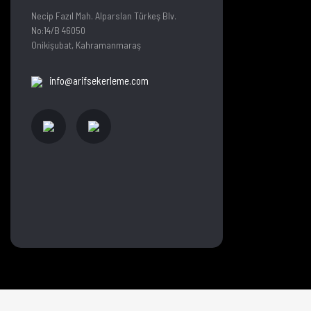
Necip Fazıl Mah. Alparslan Türkeş Blv.
No:14/B 46050
Onikişubat, Kahramanmaraş
info@arifsekerleme.com