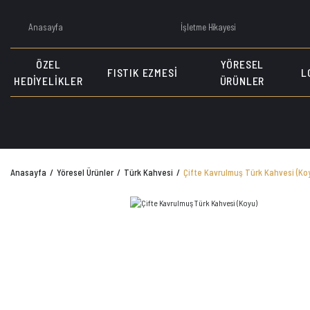
Anasayfa
İşletme Hikayesi
ÖZEL
YÖRESEL
FISTIK EZMESI
L
HEDIYELIKLER
ÜRÜNLER
Anasayfa
Yöresel Ürünler
Türk Kahvesi
Çifte Kavrulmuş Türk Kahvesi (Ko