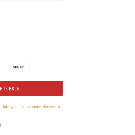
500 Gr
ETE EKLE
leriniz aynı gün, bu saatlerden sonra
ş