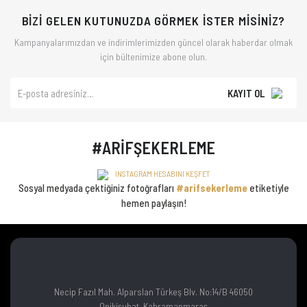
BİZİ GELEN KUTUNUZDA GÖRMEK İSTER MİSİNİZ?
Kampanyalarımızdan ve indirimlerimizden güncel olarak haberdar olmak
için bültenimize abone olun.
KAYIT OL
#ARİFŞEKERLEME
INSTAGRAM HESABINI KEŞFET
Sosyal medyada çektiğiniz fotoğrafları
#arifsekerleme
etiketiyle
hemen paylaşın!
Necip Fazıl Mah. Alparslan Türkeş Blv. No:14/B 46050
Onikişubat, Kahramanmaraş