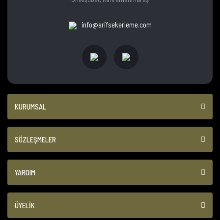
info@arifsekerleme.com
KURUMSAL
SÖZLEŞMELER
YARDIM
ÜYELİK