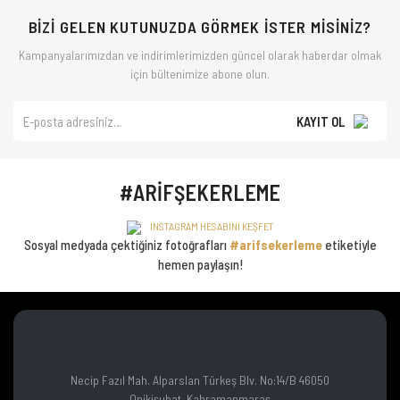
BİZİ GELEN KUTUNUZDA GÖRMEK İSTER MİSİNİZ?
Kampanyalarımızdan ve indirimlerimizden güncel olarak haberdar olmak
için bültenimize abone olun.
KAYIT OL
#ARİFŞEKERLEME
INSTAGRAM HESABINI KEŞFET
Sosyal medyada çektiğiniz fotoğrafları
#arifsekerleme
etiketiyle
hemen paylaşın!
Necip Fazıl Mah. Alparslan Türkeş Blv. No:14/B 46050
Onikişubat, Kahramanmaraş