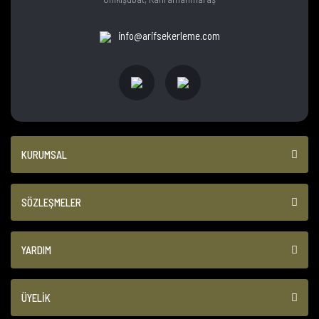
info@arifsekerleme.com
KURUMSAL
SÖZLEŞMELER
YARDIM
ÜYELİK