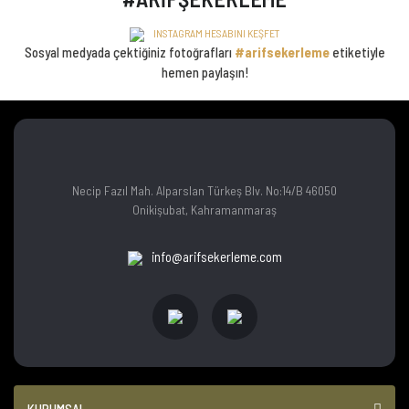
INSTAGRAM HESABINI KEŞFET
Sosyal medyada çektiğiniz fotoğrafları
#arifsekerleme
etiketiyle
hemen paylaşın!
Necip Fazıl Mah. Alparslan Türkeş Blv. No:14/B 46050
Onikişubat, Kahramanmaraş
info@arifsekerleme.com
KURUMSAL